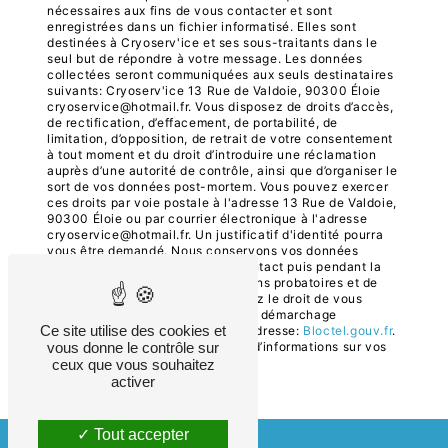
nécessaires aux fins de vous contacter et sont
enregistrées dans un fichier informatisé. Elles sont
destinées à Cryoserv'ice et ses sous-traitants dans le
seul but de répondre à votre message. Les données
collectées seront communiquées aux seuls destinataires
suivants: Cryoserv'ice 13 Rue de Valdoie, 90300 Éloie
cryoservice@hotmail.fr. Vous disposez de droits d’accès,
de rectification, d’effacement, de portabilité, de
limitation, d’opposition, de retrait de votre consentement
à tout moment et du droit d’introduire une réclamation
auprès d’une autorité de contrôle, ainsi que d’organiser le
sort de vos données post-mortem. Vous pouvez exercer
ces droits par voie postale à l'adresse 13 Rue de Valdoie,
90300 Éloie ou par courrier électronique à l'adresse
cryoservice@hotmail.fr. Un justificatif d'identité pourra
vous être demandé. Nous conservons vos données
pendant la période de prise de contact puis pendant la
durée de prescription légale aux fins probatoires et de
gestion des contentieux. Vous avez le droit de vous
inscrire sur la liste d'opposition au démarchage
Ce site utilise des cookies et
téléphonique, disponible à cette adresse:
Bloctel.gouv.fr
.
vous donne le contrôle sur
Consultez le site cnil.fr pour plus d’informations sur vos
droits.
ceux que vous souhaitez
activer
Tout accepter