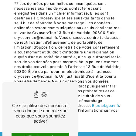
** Les données personnelles communiquées sont
nécessaires aux fins de vous contacter et sont
enregistrées dans un fichier informatisé. Elles sont
destinées à Cryoserv'ice et ses sous-traitants dans le
seul but de répondre à votre message. Les données
collectées seront communiquées aux seuls destinataires
suivants: Cryoserv'ice 13 Rue de Valdoie, 90300 Éloie
cryoservice@hotmail.fr. Vous disposez de droits d’accès,
de rectification, d’effacement, de portabilité, de
limitation, d’opposition, de retrait de votre consentement
à tout moment et du droit d’introduire une réclamation
auprès d’une autorité de contrôle, ainsi que d’organiser le
sort de vos données post-mortem. Vous pouvez exercer
ces droits par voie postale à l'adresse 13 Rue de Valdoie,
90300 Éloie ou par courrier électronique à l'adresse
cryoservice@hotmail.fr. Un justificatif d'identité pourra
vous être demandé. Nous conservons vos données
pendant la période de prise de contact puis pendant la
durée de prescription légale aux fins probatoires et de
gestion des contentieux. Vous avez le droit de vous
inscrire sur la liste d'opposition au démarchage
Ce site utilise des cookies et
téléphonique, disponible à cette adresse:
Bloctel.gouv.fr
.
vous donne le contrôle sur
Consultez le site cnil.fr pour plus d’informations sur vos
droits.
ceux que vous souhaitez
activer