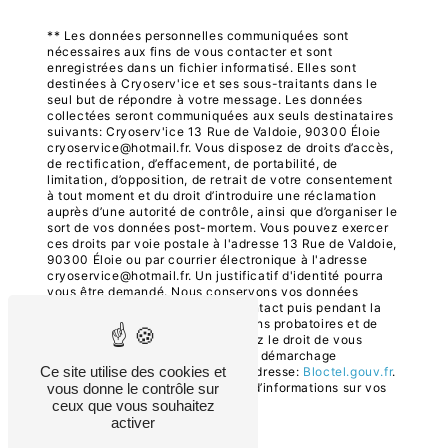
** Les données personnelles communiquées sont
nécessaires aux fins de vous contacter et sont
enregistrées dans un fichier informatisé. Elles sont
destinées à Cryoserv'ice et ses sous-traitants dans le
seul but de répondre à votre message. Les données
collectées seront communiquées aux seuls destinataires
suivants: Cryoserv'ice 13 Rue de Valdoie, 90300 Éloie
cryoservice@hotmail.fr. Vous disposez de droits d’accès,
de rectification, d’effacement, de portabilité, de
limitation, d’opposition, de retrait de votre consentement
à tout moment et du droit d’introduire une réclamation
auprès d’une autorité de contrôle, ainsi que d’organiser le
sort de vos données post-mortem. Vous pouvez exercer
ces droits par voie postale à l'adresse 13 Rue de Valdoie,
90300 Éloie ou par courrier électronique à l'adresse
cryoservice@hotmail.fr. Un justificatif d'identité pourra
vous être demandé. Nous conservons vos données
pendant la période de prise de contact puis pendant la
durée de prescription légale aux fins probatoires et de
gestion des contentieux. Vous avez le droit de vous
inscrire sur la liste d'opposition au démarchage
Ce site utilise des cookies et
téléphonique, disponible à cette adresse:
Bloctel.gouv.fr
.
vous donne le contrôle sur
Consultez le site cnil.fr pour plus d’informations sur vos
droits.
ceux que vous souhaitez
activer