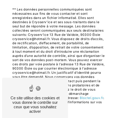
** Les données personnelles communiquées sont
nécessaires aux fins de vous contacter et sont
enregistrées dans un fichier informatisé. Elles sont
destinées à Cryoserv'ice et ses sous-traitants dans le
seul but de répondre à votre message. Les données
collectées seront communiquées aux seuls destinataires
suivants: Cryoserv'ice 13 Rue de Valdoie, 90300 Éloie
cryoservice@hotmail.fr. Vous disposez de droits d’accès,
de rectification, d’effacement, de portabilité, de
limitation, d’opposition, de retrait de votre consentement
à tout moment et du droit d’introduire une réclamation
auprès d’une autorité de contrôle, ainsi que d’organiser le
sort de vos données post-mortem. Vous pouvez exercer
ces droits par voie postale à l'adresse 13 Rue de Valdoie,
90300 Éloie ou par courrier électronique à l'adresse
cryoservice@hotmail.fr. Un justificatif d'identité pourra
vous être demandé. Nous conservons vos données
pendant la période de prise de contact puis pendant la
durée de prescription légale aux fins probatoires et de
gestion des contentieux. Vous avez le droit de vous
inscrire sur la liste d'opposition au démarchage
Ce site utilise des cookies et
téléphonique, disponible à cette adresse:
Bloctel.gouv.fr
.
vous donne le contrôle sur
Consultez le site cnil.fr pour plus d’informations sur vos
droits.
ceux que vous souhaitez
activer