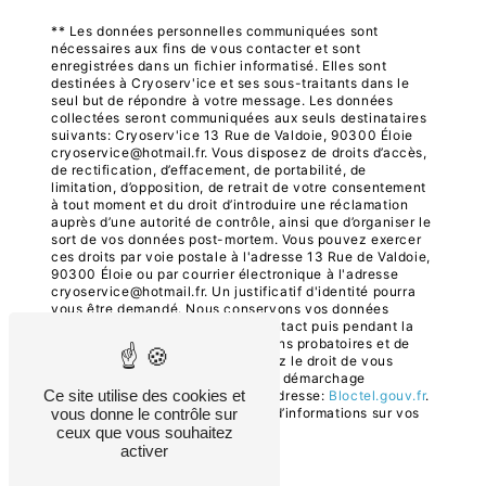
** Les données personnelles communiquées sont
nécessaires aux fins de vous contacter et sont
enregistrées dans un fichier informatisé. Elles sont
destinées à Cryoserv'ice et ses sous-traitants dans le
seul but de répondre à votre message. Les données
collectées seront communiquées aux seuls destinataires
suivants: Cryoserv'ice 13 Rue de Valdoie, 90300 Éloie
cryoservice@hotmail.fr. Vous disposez de droits d’accès,
de rectification, d’effacement, de portabilité, de
limitation, d’opposition, de retrait de votre consentement
à tout moment et du droit d’introduire une réclamation
auprès d’une autorité de contrôle, ainsi que d’organiser le
sort de vos données post-mortem. Vous pouvez exercer
ces droits par voie postale à l'adresse 13 Rue de Valdoie,
90300 Éloie ou par courrier électronique à l'adresse
cryoservice@hotmail.fr. Un justificatif d'identité pourra
vous être demandé. Nous conservons vos données
pendant la période de prise de contact puis pendant la
durée de prescription légale aux fins probatoires et de
gestion des contentieux. Vous avez le droit de vous
inscrire sur la liste d'opposition au démarchage
Ce site utilise des cookies et
téléphonique, disponible à cette adresse:
Bloctel.gouv.fr
.
vous donne le contrôle sur
Consultez le site cnil.fr pour plus d’informations sur vos
droits.
ceux que vous souhaitez
activer