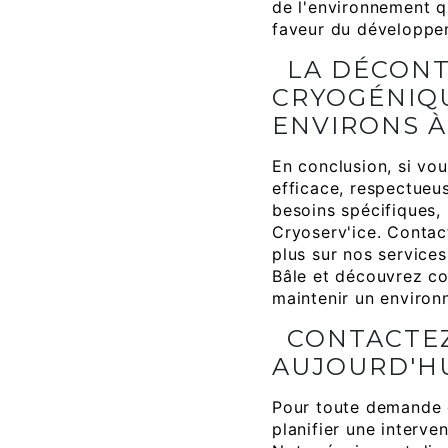
de l'environnement q
faveur du développe
LA DÉCON
CRYOGÉNIQU
ENVIRONS À
En conclusion, si vo
efficace, respectueu
besoins spécifiques,
Cryoserv'ice. Contac
plus sur nos service
Bâle et découvrez c
maintenir un environ
CONTACTE
AUJOURD'HU
Pour toute demande 
planifier une interve