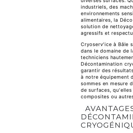
diverses surfaces. Q
industriels, des mac
environnements sens
alimentaires, la Déc
solution de nettoyag
agressifs et respect
Cryoserv'ice à Bâle 
dans le domaine de 
techniciens hautemen
Décontamination cry
garantir des résulta
à notre équipement d
sommes en mesure de
de surfaces, qu'elles
composites ou autre
AVANTAGES
DÉCONTAMI
CRYOGÉNIQU