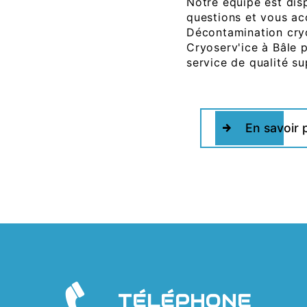
Notre équipe est dis
questions et vous a
Décontamination cryo
Cryoserv'ice à Bâle p
service de qualité su
En savoir 
TÉLÉPHONE